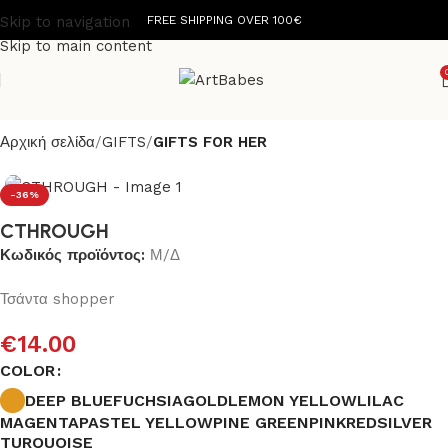
Skip to navigation
FREE SHIPPING OVER 100€
Skip to main content
Αρχική σελίδα
GIFTS
GIFTS FOR HER
-36%
CTHROUGH
Κωδικός προϊόντος:
Μ/Δ
Τσάντα shopper
€
14.00
COLOR
DEEP BLUE
FUCHSIA
GOLD
LEMON YELLOW
LILAC
MAGENTA
PASTEL YELLOW
PINE GREEN
PINK
RED
SILVER
TURQUOISE