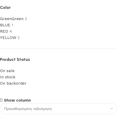
Color
Green
Green
3
BLUE
1
RED
4
YELLOW
2
Product Status
On sale
In stock
On backorder
Upholstered chair
Show column
Discount 10%
Shop Now