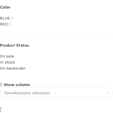
Color
BLUE
1
RED
1
Product Status
On sale
In stock
On backorder
Upholstered chair
Show column
Discount 10%
Shop Now