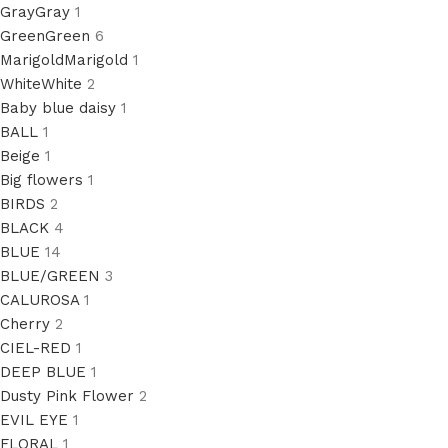
Gray
Gray
1
Green
Green
6
Marigold
Marigold
1
White
White
2
Baby blue daisy
1
BALL
1
Beige
1
Big flowers
1
BIRDS
2
BLACK
4
BLUE
14
BLUE/GREEN
3
CALUROSA
1
Cherry
2
CIEL-RED
1
DEEP BLUE
1
Dusty Pink Flower
2
EVIL EYE
1
FLORAL
1