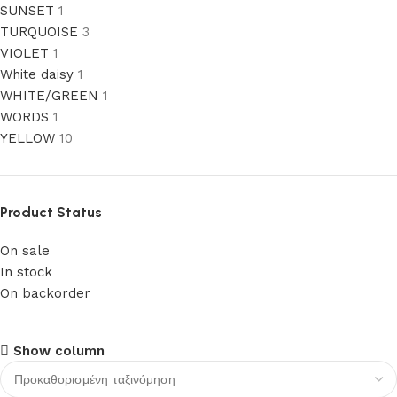
SUNSET
1
TURQUOISE
3
VIOLET
1
White daisy
1
WHITE/GREEN
1
WORDS
1
YELLOW
10
Product Status
On sale
In stock
On backorder
Upholstered chair
Show column
Discount 10%
Shop Now