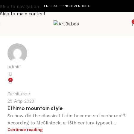
Skip to navigation
FREE SHIPPING OVER 100€
Skip to main content
admin
0
Furniture
25 Απρ 2023
Ethimo mountain style
So how did the classical Latin become so incoherent?
According to McClintock, a 15th century typeset...
Continue reading