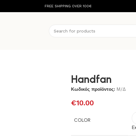
FREE SHIPPING OVER 100€
Handfan
Κωδικός προϊόντος:
Μ/Δ
€
10.00
COLOR
Ε