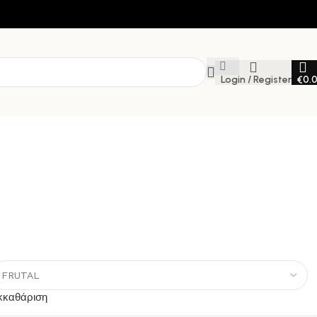
Login / Register
€
0.
κκαθάριση