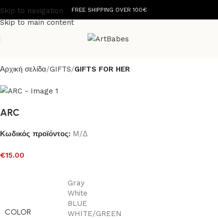
Skip to navigation
FREE SHIPPING OVER 100€
Skip to main content
Αρχική σελίδα
GIFTS
GIFTS FOR HER
ARC
Κωδικός προϊόντος:
Μ/Δ
€
15.00
Gray
White
BLUE
COLOR
WHITE/GREEN