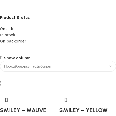
Product Status
On sale
In stock
On backorder
Upholstered chair
Show column
Discount 10%
Shop Now
SMILEY – MAUVE
SMILEY – YELLOW